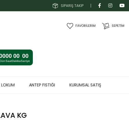
SİPARİŞ TAKİP
FAVORİLERİM
SEPETIM
00
00
00
00
Gün
Saat
Dakika
Saniye
& LOKUM
ANTEP FISTIĞI
KURUMSAL SATIŞ
LAVA KG