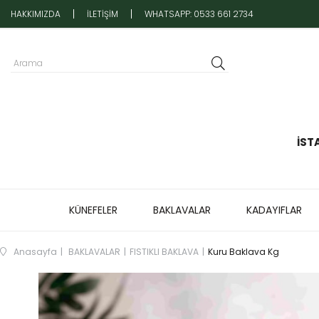
HAKKIMIZDA
İLETİŞİM
WHATSAPP: 0533 661 2734
İST
KÜNEFELER
BAKLAVALAR
KADAYIFLAR
Anasayfa
BAKLAVALAR
FISTIKLI BAKLAVA
Kuru Baklava Kg