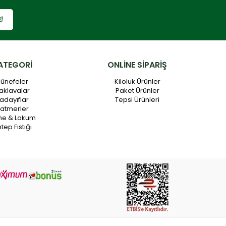
ATEGORİ
ONLİNE SİPARİŞ
ünefeler
Kiloluk Ürünler
aklavalar
Paket Ürünler
adayıflar
Tepsi Ürünleri
atmerler
me & Lokum
tep Fıstığı