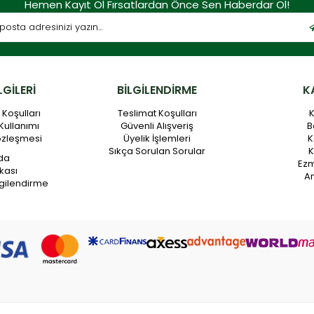
Hemen Kayıt Ol Fırsatlardan Önce Sen Haberdar Ol!
LGİLERİ
BİLGİLENDİRME
K
Koşulları
Teslimat Koşulları
K
Kullanımı
Güvenli Alışveriş
B
özleşmesi
Üyelik İşlemleri
K
Sıkça Sorulan Sorular
K
da
Ez
ikası
An
gilendirme