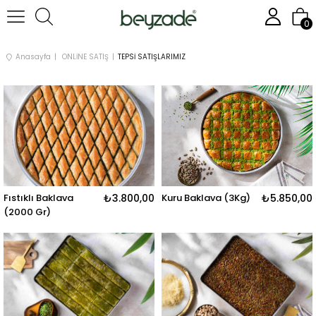
0
Anasayfa
ONLİNE SATIŞ
TEPSİ SATIŞLARIMIZ
Fıstıklı Baklava
₺3.800,00
Kuru Baklava (3Kg)
₺5.850,00
(2000 Gr)