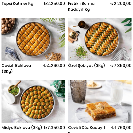
Tepsi Katmer Kg
₺2.250,00
Fıstıklı Burma
₺2.200,00
Kadayıf Kg
Cevizli Baklava
₺4.260,00
Özel Şöbiyet (3Kg)
₺7.350,00
(3Kg)
Midye Baklava (3Kg)
₺7.350,00
Cevizli Düz Kadayıf
₺1.760,00