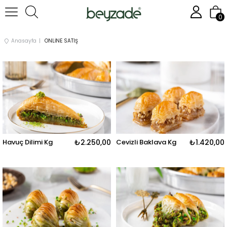
0
Anasayfa
ONLİNE SATIŞ
Havuç Dilimi Kg
₺2.250,00
Cevizli Baklava Kg
₺1.420,00