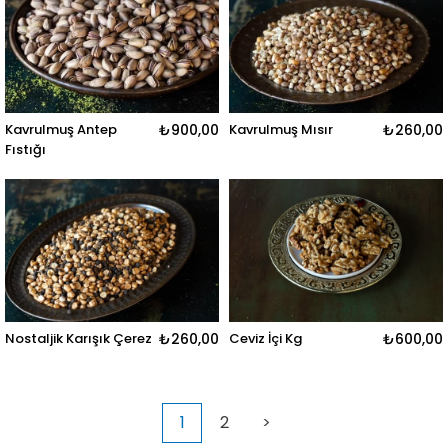
Kavrulmuş Antep
₺900,00
Kavrulmuş Mısır
₺260,00
Fıstığı
Nostaljik Karışık Çerez
₺260,00
Ceviz İçi Kg
₺600,00
1
2
>