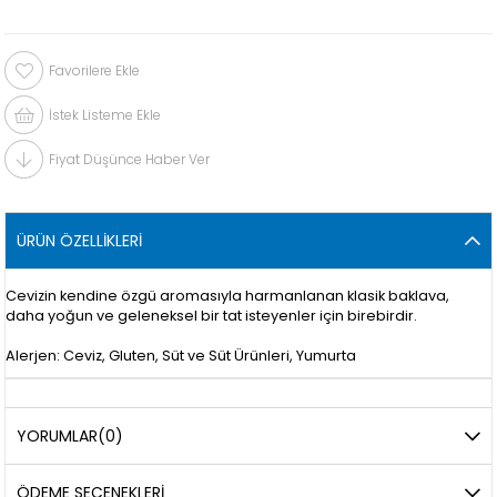
Favorilere Ekle
İstek Listeme Ekle
Fiyat Düşünce Haber Ver
ÜRÜN ÖZELLIKLERI
Cevizin kendine özgü aromasıyla harmanlanan klasik baklava,
daha yoğun ve geleneksel bir tat isteyenler için birebirdir.
Alerjen: Ceviz, Gluten, Süt ve Süt Ürünleri, Yumurta
YORUMLAR
(0)
ÖDEME SEÇENEKLERI