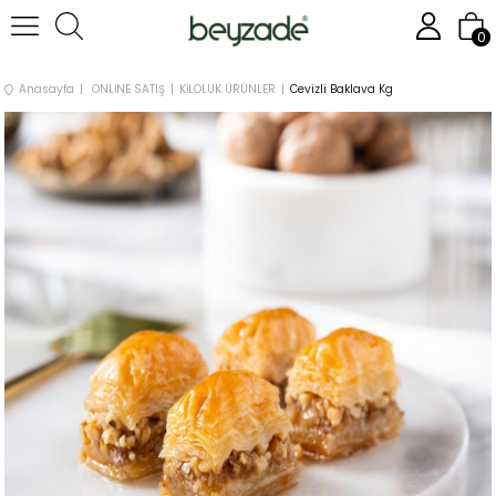
0
Anasayfa
ONLİNE SATIŞ
KİLOLUK ÜRÜNLER
Cevizli Baklava Kg