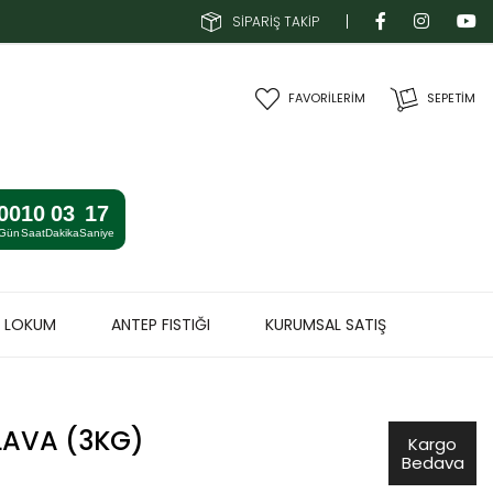
SİPARİŞ TAKİP
FAVORİLERİM
SEPETIM
00
10
03
16
Gün
Saat
Dakika
Saniye
& LOKUM
ANTEP FISTIĞI
KURUMSAL SATIŞ
LAVA (3KG)
Kargo
Bedava