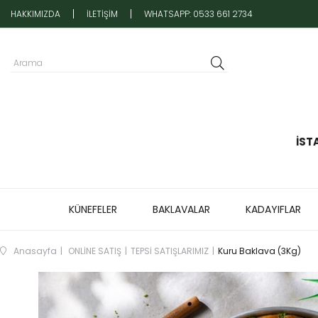
HAKKIMIZDA
İLETİŞİM
WHATSAPP: 0533 661 2734
İST
KÜNEFELER
BAKLAVALAR
KADAYIFLAR
Anasayfa
ONLİNE SATIŞ
TEPSİ SATIŞLARIMIZ
Kuru Baklava (3Kg)